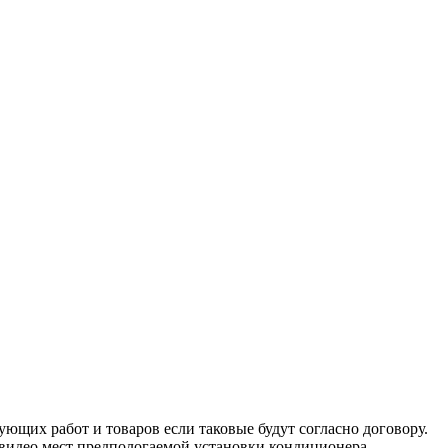
ующих работ и товаров если таковые будут согласно договору.
и видео мест предпологаемой установки кондиционера