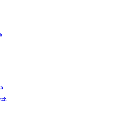
h
tch