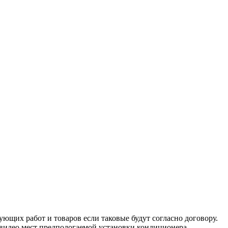
ующих работ и товаров если таковые будут согласно договору.
и видео мест предпологаемой установки кондиционера