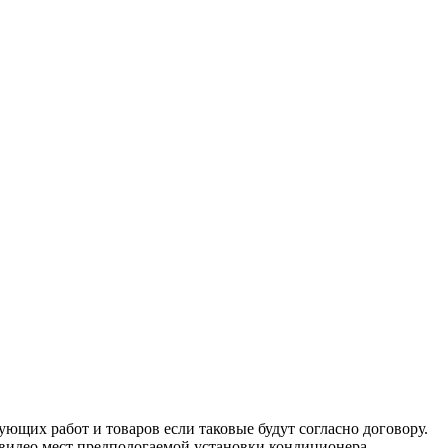
ующих работ и товаров если таковые будут согласно договору.
и видео мест предпологаемой установки кондиционера