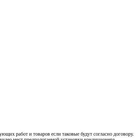
ующих работ и товаров если таковые будут согласно договору.
и видео мест предпологаемой установки кондиционера